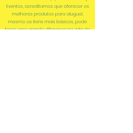
Eventos, acreditamos que oferecer os
melhores produtos para aluguel,
mesmo os itens mais básicos, pode
fazer uma grande diferença na vida de
nossos clientes. Nos esforçamos para
ser a melhor loja de aluguel do
mercado. Venha ver do que estamos
falando. Passe em nossa loja ainda hoje
para sentir a diferença do(a) Vamos
Festejar Eventos.
Entre em contato
Filial Niterói: Alameda Carolina, 100 -
Estacionamento - Icaraí Niterói - RJ,
24230-140
, Brasil
Filial São Gonçalo: Rua Zacarias de Alvarenga, 150 -
Vila Iara/Boaçu São Gonçalo -
24466-510
- Brasil